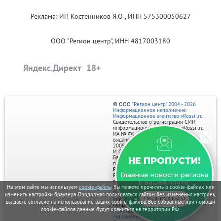
Реклама: ИП Костенников Я.О , ИНН 575300050627
ООО "Регион центр", ИНН 4817003180
Яндекс.Директ
© ООО
"Регион центр" 2004 - 2026
Информационное наполнение:
Информационное агентство vRossii.ru
Свидетельство о регистрации СМИ
информационного агентства vRossii.ru
ИА № ФС 77‑35502
выдано РОСКОМНАДЗОРом 04 марта
2009г.
И. О. Главного редактора Нарыков А. Н.
Баннеры на портале размещаются на
НЕ ПРОПУСТИ!
правах рекламы.
Реклама на портале:
Главные новости региона
Рекламное агентство "Умный маркетинг"
тел. 7-910-267-70-40,
в вашей почте!
На этом сайте мы используем
cookie-файлы
. Вы можете прочитать о cookie-файлах или
email: umnyy.marketing@yandex.ru
Отдельные публикации могут содержать
изменить настройки браузера. Продолжая пользоваться сайтом без изменения настроек,
ПОДПИСАТЬСЯ
информацию, не предназначенную для
вы даете согласие на использование ваших cookie-файлов. Все собранные при помощи
пользователей до 18 лет.
cookie-файлов данные будут храниться на территории РФ.
Политика в отношении обработки
персональных данных