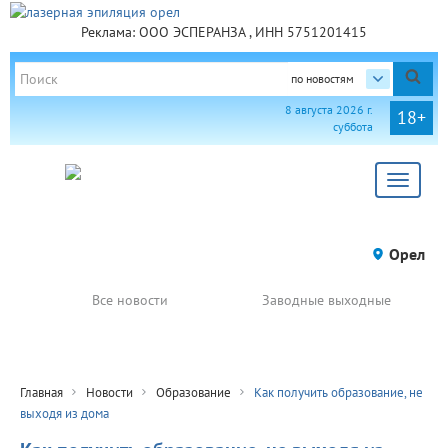
Реклама: ООО ЭСПЕРАНЗА , ИНН 5751201415
по новостям
8 августа 2026 г.
18+
суббота
Toggle
navigat
Орел
Все новости
Заводные выходные
Главная
Новости
Образование
Как получить образование, не
выходя из дома