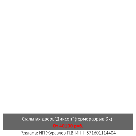
Стальная дверь "Диксон" (терморазрыв 3к)
От 40100 руб.
Реклама: ИП Журавлев П.В. ИНН: 571601114404