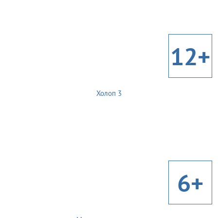
12+
Холоп 3
6+