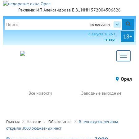
Реклама: ИП Александрова Е.В., ИНН 572004506826
по новостям
6 августа 2026 г.
18+
четверг
Toggle
navigat
Орел
Все новости
Заводные выходные
Главная
Новости
Образование
В техникумах региона
открыли 3000 бюджетных мест