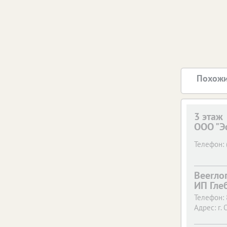
Похожи
3 этаж
ООО "Э
Телефон:
Beerло
ИП Гле
Телефон:
Адрес:
г. 