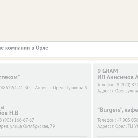
е компании в Орле
9 GRAM
стеком"
ИП Анисимов А
Телефон:
8 (920) 82
(4862)54-41-30
Адрес:
г. Орел,
Пушкина 6
Адрес:
г. Орел,
улица
га
“Burgers”, кафе
бов Н.В
8 (905) 166-67-67
Телефон:
+7 903 036
Орел,
улица Октябрьская, 79
Адрес:
г. Орел,
ТЦ Ут