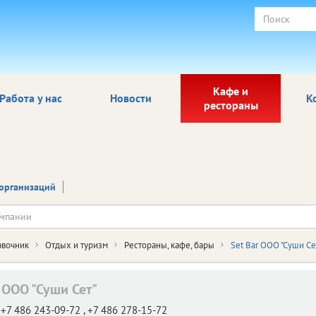
Кафе и
Работа у нас
Новости
К
рестораны
организаций
авочник
Отдых и туризм
Рестораны, кафе, бары
Set Bar ООО "Суши Се
 ООО "Суши Сет"
+7 486 243-09-72 , +7 486 278-15-72