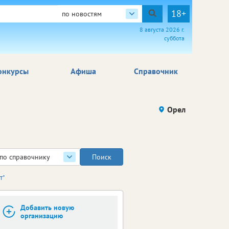
18+
по новостям
8 августа 2026 г.
суббота
онкурсы
Афиша
Справочник
Орел
по справочнику
т"
Добавить новую
организацию