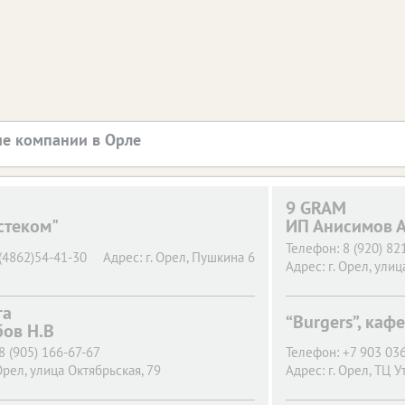
е компании в Орле
9 GRAM
стеком"
ИП Анисимов А
Телефон:
8 (920) 82
(4862)54-41-30
Адрес:
г. Орел,
Пушкина 6
Адрес:
г. Орел,
улица
га
“Burgers”, кафе
бов Н.В
8 (905) 166-67-67
Телефон:
+7 903 036
Орел,
улица Октябрьская, 79
Адрес:
г. Орел,
ТЦ Ут