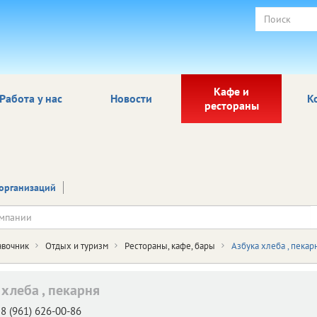
Кафе и
Работа у нас
Новости
К
рестораны
организаций
авочник
Отдых и туризм
Рестораны, кафе, бары
Азбука хлеба , пекар
 хлеба , пекарня
8 (961) 626-00-86