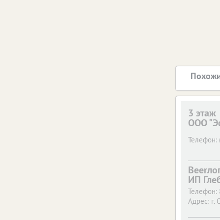
Похожи
3 этаж
ООО "Э
Телефон:
Beerло
ИП Гле
Телефон:
Адрес:
г. 