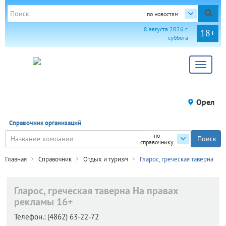
по новостям
8 августа 2026 г.
18+
суббота
Toggle
navigat
Орел
Справочник организаций
по
справочнику
Главная
Справочник
Отдых и туризм
Гларос, греческая таверна
Гларос, греческая таверна
На правах
рекламы 16+
Телефон.:
(4862) 63-22-72