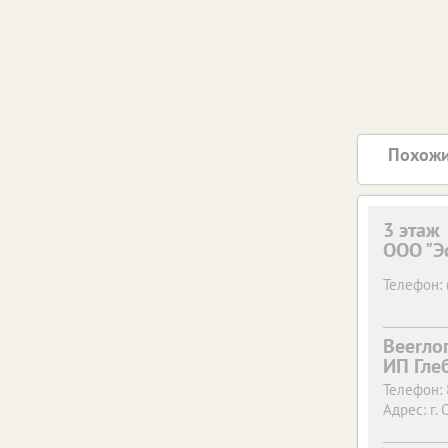
Похожи
3 этаж
ООО "Э
Телефон:
Beerло
ИП Гле
Телефон:
Адрес:
г. 