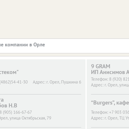
е компании в Орле
9 GRAM
стеком"
ИП Анисимов А
Телефон:
8 (920) 82
(4862)54-41-30
Адрес:
г. Орел,
Пушкина 6
Адрес:
г. Орел,
улица
га
“Burgers”, кафе
бов Н.В
8 (905) 166-67-67
Телефон:
+7 903 036
Орел,
улица Октябрьская, 79
Адрес:
г. Орел,
ТЦ Ут