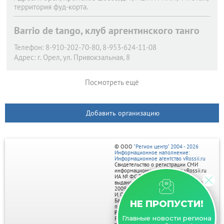
территория фуд-корта.
Barrio de tango, клуб аргентинского танго
Телефон:
8-910-202-70-80, 8-953-624-11-08
Адрес:
г. Орел,
ул. Привокзальная, 8
Посмотреть ещё
Добавить организацию
© ООО
"Регион центр" 2004 - 2026
Информационное наполнение:
Информационное агентство vRossii.ru
Свидетельство о регистрации СМИ
информационного агентства vRossii.ru
ИА № ФС 77‑35502
выдано РОСКОМНАДЗОРом 04 марта
2009г.
И. О. Главного редактора Нарыков А. Н.
Баннеры на портале размещаются на
НЕ ПРОПУСТИ!
правах рекламы.
Реклама на портале:
Главные новости региона
Рекламное агентство "Умный маркетинг"