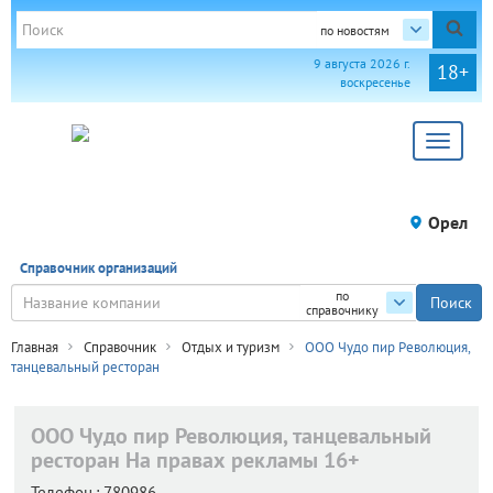
по новостям
9 августа 2026 г.
18+
воскресенье
Toggle
navigat
Орел
Справочник организаций
по
справочнику
Главная
Справочник
Отдых и туризм
ООО Чудо пир Революция,
танцевальный ресторан
ООО Чудо пир Революция, танцевальный
ресторан
На правах рекламы 16+
Телефон.:
780986