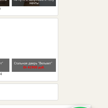
коррекции веса
мечты
6
Стальная дверь "Гермес
эт"
Стальная дверь "Вельвет"
Нью"
От 42900 руб.
От 47300 руб.
04