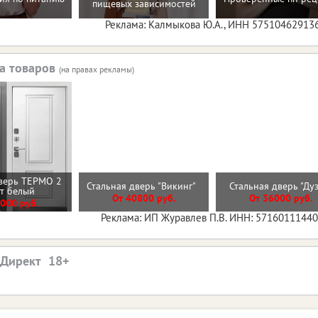
пищевых зависимостей
Реклама: Калмыкова Ю.А., ИНН 57510462913
а товаров
(на правах рекламы)
верь ТЕРМО 2
Стальная дверь "Викинг"
Стальная дверь "Ду
ит белый
От 40800 руб.
От 36000 руб.
000 руб.
Реклама: ИП Журавлев П.В. ИНН: 5716011144
.Директ