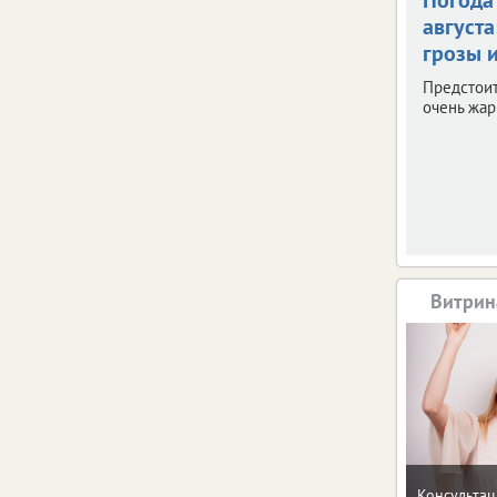
августа
грозы и
Предстои
очень жар
Витрин
Консультац