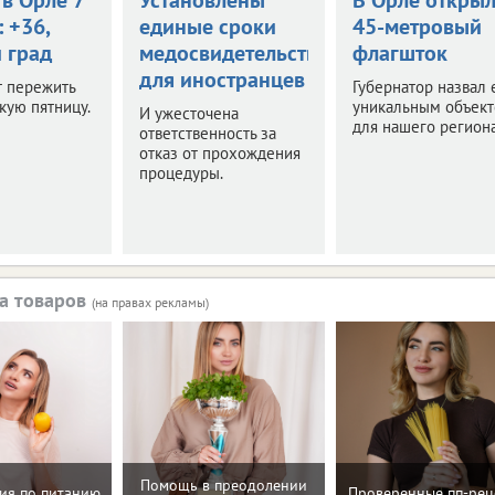
: +36,
единые сроки
45-метровый
 град
медосвидетельствования
флагшток
для иностранцев
т пережить
Губернатор назвал 
кую пятницу.
уникальным объек
И ужесточена
для нашего региона
ответственность за
отказ от прохождения
процедуры.
а товаров
(на правах рекламы)
Помощь в преодолении
ия по питанию
Проверенные пп-рец