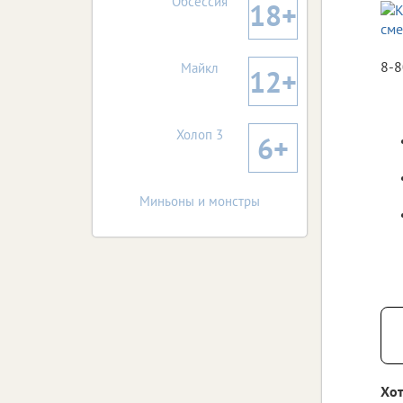
Обсессия
18+
8‑8
Майкл
12+
Холоп 3
6+
Миньоны и монстры
Хот