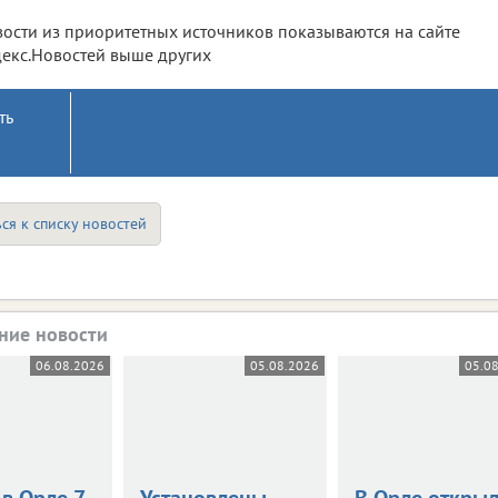
ости из приоритетных источников показываются на сайте
екс.Новостей выше других
ть
ся к списку новостей
ние новости
06.08.2026
05.08.2026
05.0
в Орле 7
Установлены
В Орле откры