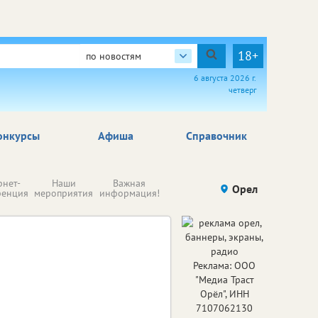
18+
по новостям
6 августа 2026 г.
четверг
онкурсы
Афиша
Справочник
Н
рнет-
Наши
Важная
Происшествия
Орел
Здоровье
комп
ренция
мероприятия
информация!
п
ре
Реклама: ООО
"Медиа Траст
Орёл", ИНН
7107062130