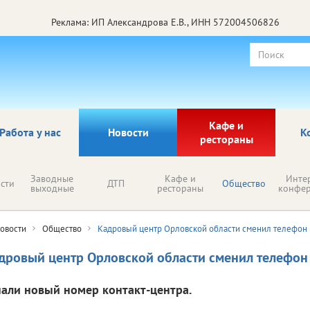
Реклама: ИП Александрова Е.В., ИНН 572004506826
Кафе и
Работа у нас
Новости
К
рестораны
Заводные
Кафе и
Инте
сти
ДТП
Общество
выходные
рестораны
конфе
овости
Общество
Кадровый центр Орловской области сменил телефон
дровый центр Орловской области сменил телефон
нали новый номер контакт‑центра.