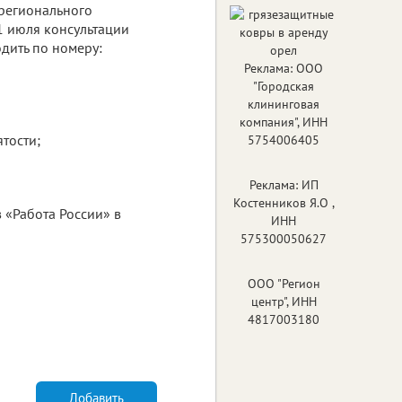
регионального
1 июля консультации
дить по номеру:
Реклама: ООО
"Городская
клининговая
компания", ИНН
тости;
5754006405
Реклама: ИП
Костенников Я.О ,
 «Работа России» в
ИНН
575300050627
ООО "Регион
центр", ИНН
4817003180
Добавить