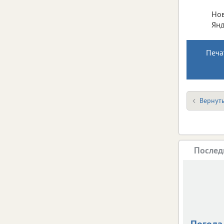
Нов
Янд
Печа
Вернуть
Послед
Погода 