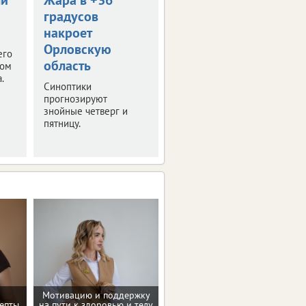
градусов
День меда
накроет
Тематическая ярмарка
Орловскую
развернется уже в
его
ближайшие выходные.
область
том
Рассказываем
.
Синоптики
подробности.
прогнозируют
знойные четверг и
пятницу.
Мотивацию и поддержку
Рекомендации по
епты
на пути к здоровью и телу