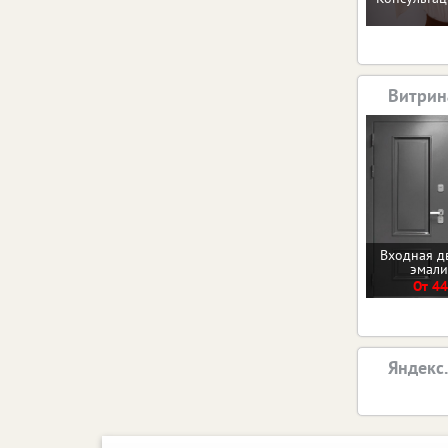
Витрин
Входная д
эмал
От 44
Яндекс