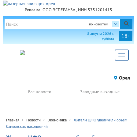
Реклама: ООО ЭСПЕРАНЗА , ИНН 5751201415
по новостям
8 августа 2026 г.
18+
суббота
Toggle
navigat
Орел
Все новости
Заводные выходные
Главная
Новости
Экономика
Жители ЦФО увеличили объем
банковских накоплений