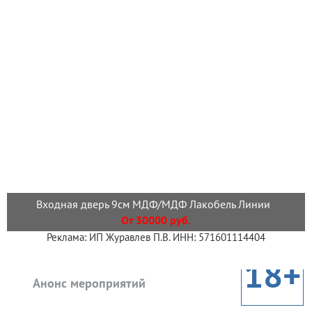
Входная дверь 9см МДФ/МДФ Лакобель Линии
От 30000 руб.
Реклама: ИП Журавлев П.В. ИНН: 571601114404
18+
Анонс мероприятий