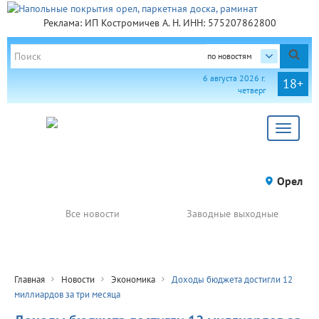
Реклама: ИП Костромичев А. Н. ИНН: 575207862800
по новостям
6 августа 2026 г.
18+
четверг
Toggle
navigat
Орел
Все новости
Заводные выходные
Главная
Новости
Экономика
Доходы бюджета достигли 12
миллиардов за три месяца