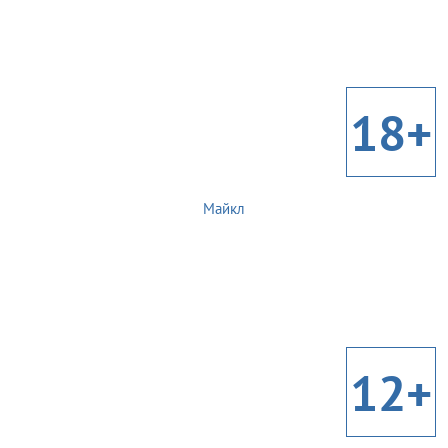
18+
Майкл
12+