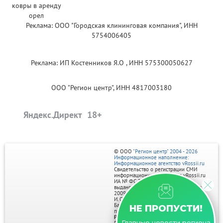
Реклама: ООО "Городская клининговая компания", ИНН
5754006405
Реклама: ИП Костенников Я.О , ИНН 575300050627
ООО "Регион центр", ИНН 4817003180
Яндекс.Директ
© ООО
"Регион центр" 2004 - 2026
Информационное наполнение:
Информационное агентство vRossii.ru
Свидетельство о регистрации СМИ
информационного агентства vRossii.ru
ИА № ФС 77‑35502
выдано РОСКОМНАДЗОРом 04 марта
2009г.
И. О. Главного редактора Нарыков А. Н.
Баннеры на портале размещаются на
НЕ ПРОПУСТИ!
правах рекламы.
Реклама на портале:
Главные новости региона