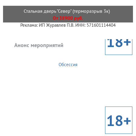
Стальная дверь "Север" (терморазрыв 3к)
От 38900 руб.
Реклама: ИП Журавлев П.В. ИНН: 571601114404
18+
Анонс мероприятий
Обсессия
18+