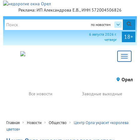
Реклама: ИП Александрова Е.В., ИНН 572004506826
по новостям
6 августа 2026 г.
18+
четверг
Toggle
navigat
Орел
Все новости
Заводные выходные
Главная
Новости
Общество
Центр Орла украсит «королева
цветов»