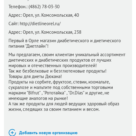
Телефон.:
(4862) 78-03-30
Адрес:
Орел,
ул. Комсомольская, 40
Сайт:
http://dietlineorel.ru/
Адрес:
Орел,
ул. Комсомольская, 238
Первый в Орле магазин диабетического и диетического
питания "Диетлайн"!
Мы предлагаем, своим клиентам уникальный ассортимент
диетических и диабетических продуктов от лучших
мировых и отечественных производителей!
Так же безбелковые и безглютеновые продукты!
Товары для диеты Дюкана!
Продукты на сорбите, фруктозе, стевии, изомальте,
сукралозе и мальтите под собственными торговыми
марками "Bifrut" , "Рототайка" , "Dr.Dias" и другие, не
имеющие аналогов на рынке!
А так же продукты для людей ведущих здоровый образ
жизни, следящих за своим питанием и весом.
Добавить новую организацию