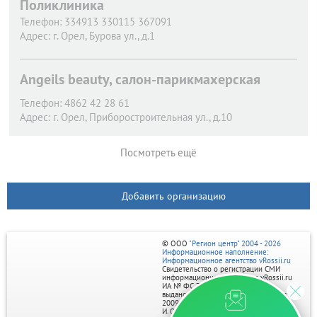
Поликлиника
Телефон:
334913 330115 367091
Адрес:
г. Орел,
Бурова ул., д.1
Angeils beauty, салон-парикмахерская
Телефон:
4862 42 28 61
Адрес:
г. Орел,
Приборостроительная ул., д.10
Посмотреть ещё
Добавить организацию
© ООО
"Регион центр" 2004 - 2026
Информационное наполнение:
Информационное агентство vRossii.ru
Свидетельство о регистрации СМИ
информационного агентства vRossii.ru
ИА № ФС 77‑35502
выдано РОСКОМНАДЗОРом 04 марта
2009г.
И. О. Главного редактора Нарыков А. Н.