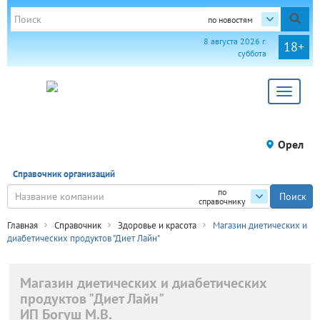
по новостям
8 августа 2026 г.
18+
суббота
Toggle
navigat
Орел
Справочник организаций
по
справочнику
Главная
Справочник
Здоровье и красота
Магазин диетических и
диабетических продуктов "Диет Лайн"
Магазин диетических и диабетических
продуктов "Диет Лайн"
ИП Богуш М.В.