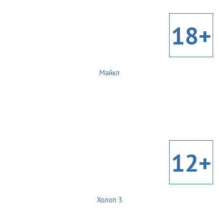
18+
Майкл
12+
Холоп 3