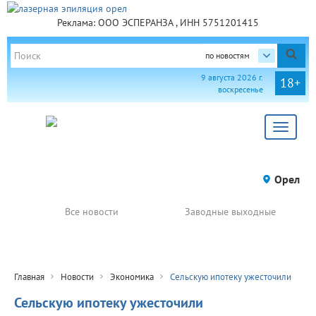
Реклама: ООО ЭСПЕРАНЗА , ИНН 5751201415
по новостям
9 августа 2026 г.
18+
воскресенье
Toggle
navigat
Орел
Все новости
Заводные выходные
Главная
Новости
Экономика
Сельскую ипотеку ужесточили
Сельскую ипотеку ужесточили