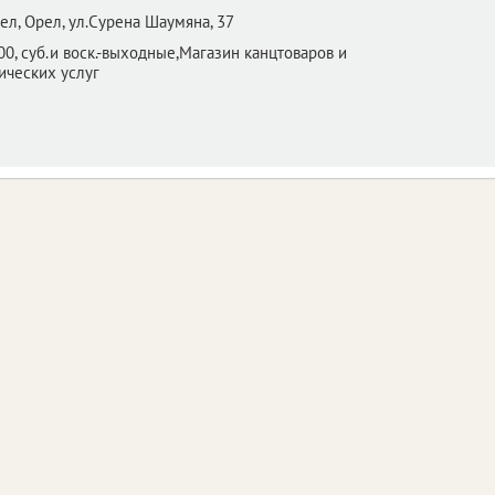
ел,
Орел, ул.Сурена Шаумяна, 37
:00, суб.и воск.-выходные,Магазин канцтоваров и
ических услуг