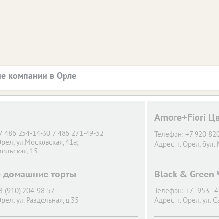
е компании в Орле
Amore+Fiori Ц
7 486 254-14-30 7 486 271-49-52
Телефон:
+7 920 820
Орел,
ул.Московская, 41а;
Адрес:
г. Орел,
бул.
ольская, 15
te домашние торты
Black & Green
8 (910) 204-98-57
Телефон:
+7–953–4
Орел,
ул. Раздольная, д.35
Адрес:
г. Орел,
ул. 