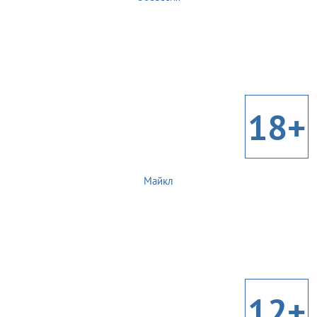
18+
Майкл
12+