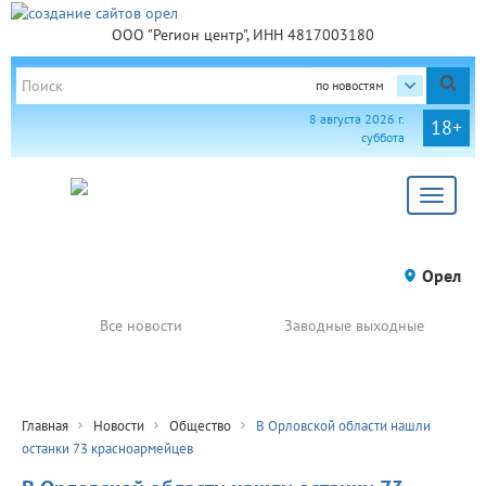
ООО "Регион центр", ИНН 4817003180
по новостям
8 августа 2026 г.
18+
суббота
Toggle
navigat
Орел
Все новости
Заводные выходные
Главная
Новости
Общество
В Орловской области нашли
останки 73 красноармейцев