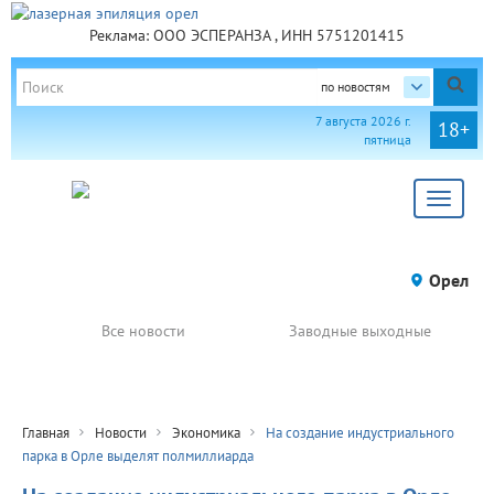
Реклама: ООО ЭСПЕРАНЗА , ИНН 5751201415
по новостям
7 августа 2026 г.
18+
пятница
Toggle
navigat
Орел
Все новости
Заводные выходные
Главная
Новости
Экономика
На создание индустриального
парка в Орле выделят полмиллиарда