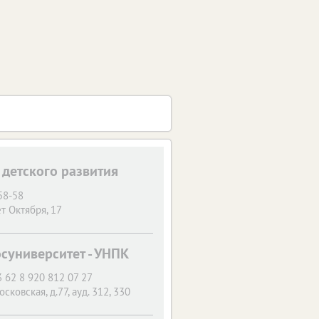
 детского развития
58-58
т Октября, 17
университет - УНПК
 62 8 920 812 07 27
осковская, д.77, ауд. 312, 330