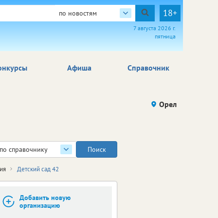
18+
по новостям
7 августа 2026 г.
пятница
онкурсы
Афиша
Справочник
Орел
по справочнику
ия
Детский сад 42
Добавить новую
организацию