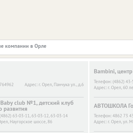
е компании в Орле
Bambini, центр
Телефон:
(4862) 43-
764962
Адрес:
г. Орел,
Панчука ул., д.6
Адрес:
г. Орел,
60 ле
 Baby club №1, детский клуб
АВТОШКОЛА Гос
о развития
(4862) 63-03-11, 63-03-12, 63-03-14
Телефон:
4862 73 43
Орел,
Наугорское шоссе, 86
Адрес:
г. Орел,
ул. М