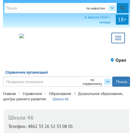
по новостям
6 августа 2026 г.
18+
четверг
Toggle
navigat
Орел
Справочник организаций
по
справочнику
Главная
Справочник
Образование
Дошкольное образование,
центры раннего развития
Школа 46
Школа 46
Телефон.:
4862 33 26 52 33 08 01