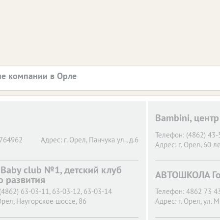
е компании в Орле
Bambini, центр
Телефон:
(4862) 43-
764962
Адрес:
г. Орел,
Панчука ул., д.6
Адрес:
г. Орел,
60 ле
 Baby club №1, детский клуб
АВТОШКОЛА Гос
о развития
(4862) 63-03-11, 63-03-12, 63-03-14
Телефон:
4862 73 43
Орел,
Наугорское шоссе, 86
Адрес:
г. Орел,
ул. М