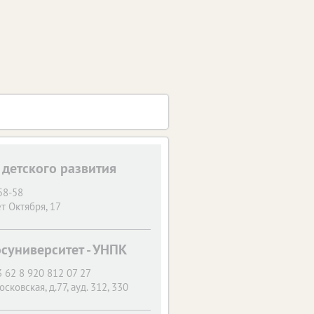
 детского развития
58-58
т Октября, 17
университет - УНПК
 62 8 920 812 07 27
осковская, д.77, ауд. 312, 330