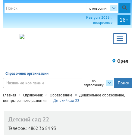
по новостям
9 августа 2026 г.
18+
воскресенье
Toggle
navigat
Орел
Справочник организаций
по
справочнику
Главная
Справочник
Образование
Дошкольное образование,
центры раннего развития
Детский сад 22
Детский сад 22
Телефон.:
4862 36 84 93