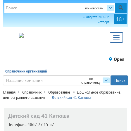
по новостям
6 августа 2026 г.
18+
четверг
Toggle
navigat
Орел
Справочник организаций
по
справочнику
Главная
Справочник
Образование
Дошкольное образование,
центры раннего развития
Детский сад 41 Катюша
Детский сад 41 Катюша
Телефон.:
4862 77 15 57