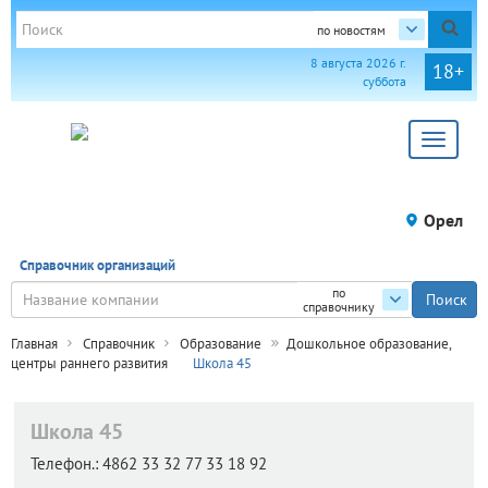
по новостям
8 августа 2026 г.
18+
суббота
Toggle
navigat
Орел
Справочник организаций
по
справочнику
Главная
Справочник
Образование
Дошкольное образование,
центры раннего развития
Школа 45
Школа 45
Телефон.:
4862 33 32 77 33 18 92