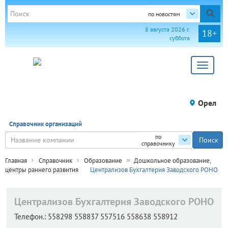
по новостям
8 августа 2026 г.
18+
суббота
Toggle
navigat
Орел
Справочник организаций
по
справочнику
Главная
Справочник
Образование
Дошкольное образование,
центры раннего развития
Централизов Бухгалтерия Заводского РОНО
Централизов Бухгалтерия Заводского РОНО
Телефон.:
558298 558837 557516 558638 558912