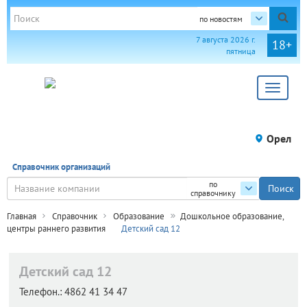
по новостям
7 августа 2026 г.
18+
пятница
Toggle
navigat
Орел
Справочник организаций
по
справочнику
Главная
Справочник
Образование
Дошкольное образование,
центры раннего развития
Детский сад 12
Детский сад 12
Телефон.:
4862 41 34 47