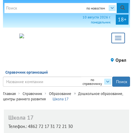
по новостям
10 августа 2026 г.
18+
понедельник
Toggle
navigat
Орел
Справочник организаций
по
справочнику
Главная
Справочник
Образование
Дошкольное образование,
центры раннего развития
Школа 17
Школа 17
Телефон.:
4862 72 17 31 72 21 30