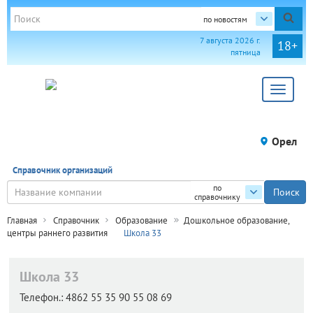
по новостям
7 августа 2026 г.
18+
пятница
Toggle
navigat
Орел
Справочник организаций
по
справочнику
Главная
Справочник
Образование
Дошкольное образование,
центры раннего развития
Школа 33
Школа 33
Телефон.:
4862 55 35 90 55 08 69