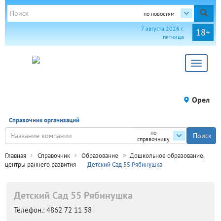
по новостям
7 августа 2026 г.
18+
пятница
Toggle
navigat
Орел
Справочник организаций
по
справочнику
Главная
Справочник
Образование
Дошкольное образование,
центры раннего развития
Детский Сад 55 Рябинушка
Детский Сад 55 Рябинушка
Телефон.:
4862 72 11 58