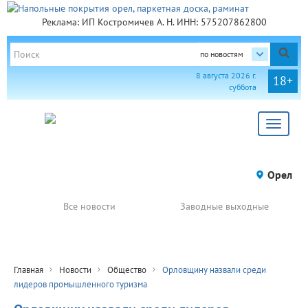
Реклама: ИП Костромичев А. Н. ИНН: 575207862800
по новостям
8 августа 2026 г.
18+
суббота
Toggle
navigat
Орел
Все новости
Заводные выходные
Главная
Новости
Общество
Орловщину назвали среди
лидеров промышленного туризма