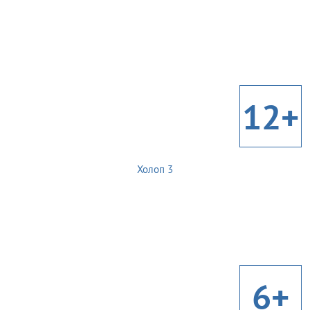
12+
Холоп 3
6+