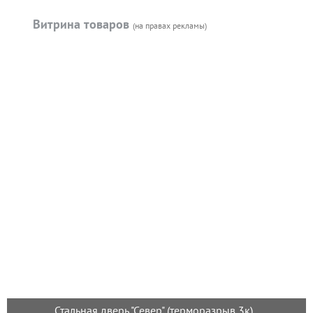
Витрина товаров
(на правах рекламы)
Стальная дверь "Север" (терморазрыв 3к)