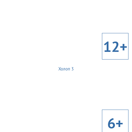
12+
Холоп 3
6+