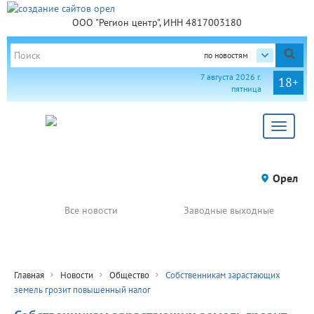
ООО "Регион центр", ИНН 4817003180
по новостям
7 августа 2026 г.
18+
пятница
Toggle
navigat
Орел
Все новости
Заводные выходные
Главная
Новости
Общество
Собственникам зарастающих
земель грозит повышенный налог