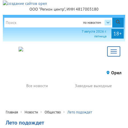
ООО "Регион центр", ИНН 4817003180
по новостям
7 августа 2026 г.
18+
пятница
Toggle
navigat
Орел
Все новости
Заводные выходные
Главная
Новости
Общество
Лето подождет
Лето подождет