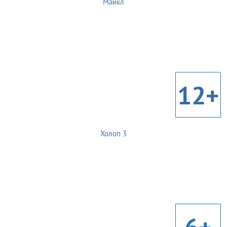
Майкл
12+
Холоп 3
6+