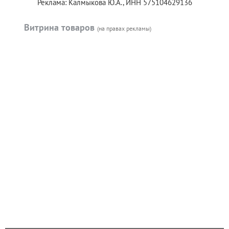
Реклама: Калмыкова Ю.А., ИНН 575104629136
Витрина товаров
(на правах рекламы)