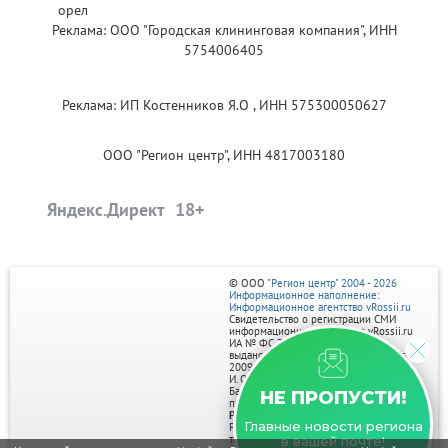
Реклама: ООО "Городская клининговая компания", ИНН
5754006405
Реклама: ИП Костенников Я.О , ИНН 575300050627
ООО "Регион центр", ИНН 4817003180
Яндекс.Директ
© ООО
"Регион центр" 2004 - 2026
Информационное наполнение:
Информационное агентство vRossii.ru
Свидетельство о регистрации СМИ
информационного агентства vRossii.ru
ИА № ФС 77‑35502
выдано РОСКОМНАДЗОРом 04 марта
2009г.
И. О. Главного редактора Нарыков А. Н.
Баннеры на портале размещаются на
НЕ ПРОПУСТИ!
правах рекламы.
Реклама на портале:
Главные новости региона
Рекламное агентство "Умный маркетинг"
тел. 7-910-267-70-40,
в вашей почте!