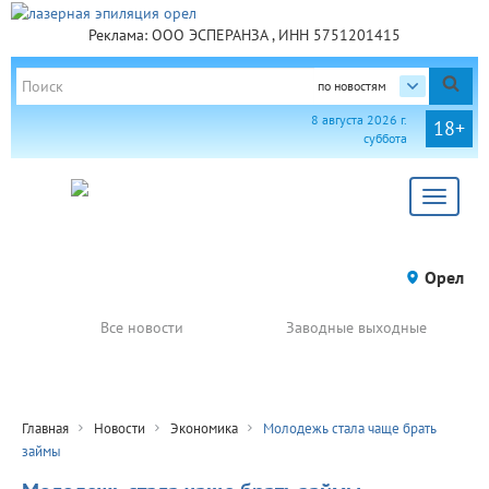
Реклама: ООО ЭСПЕРАНЗА , ИНН 5751201415
по новостям
8 августа 2026 г.
18+
суббота
Toggle
navigat
Орел
Все новости
Заводные выходные
Главная
Новости
Экономика
Молодежь стала чаще брать
займы