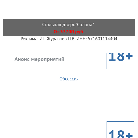
Стальная дверь "Солана"
От 37700 руб.
Реклама: ИП Журавлев П.В. ИНН: 571601114404
18+
Анонс мероприятий
Обсессия
18+