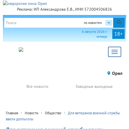
Реклама: ИП Александрова Е.В., ИНН 572004506826
по новостям
6 августа 2026 г.
18+
четверг
Toggle
navigat
Орел
Все новости
Заводные выходные
Главная
Новости
Общество
Для ветеранов военной службы
ввели допльготы