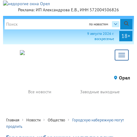
Реклама: ИП Александрова Е.В., ИНН 572004506826
по новостям
9 августа 2026 г.
18+
воскресенье
Toggle
navigat
Орел
Все новости
Заводные выходные
Главная
Новости
Общество
Городскую набережную могут
продлить