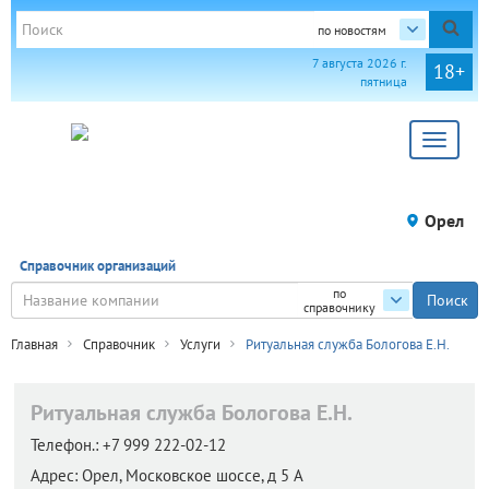
по новостям
7 августа 2026 г.
18+
пятница
Toggle
navigat
Орел
Справочник организаций
по
справочнику
Главная
Справочник
Услуги
Ритуальная служба Бологова Е.Н.
Ритуальная служба Бологова Е.Н.
Телефон.:
+7 999 222-02-12
Адрес:
Орел,
Московское шоссе, д 5 А