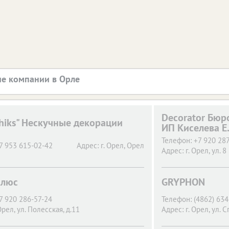
е компании в Орле
Decorator Бюр
chiks" Нескучные декорации
ИП Киселева Е.
Телефон:
+7 920 28
7 953 615-02-42
Адрес:
г. Орел,
Орел
Адрес:
г. Орел,
ул. 8
Плюс
GRYPHON
7 920 286-57-24
Телефон:
(4862) 63
Орел,
ул. Полесская, д.11
Адрес:
г. Орел,
ул. С