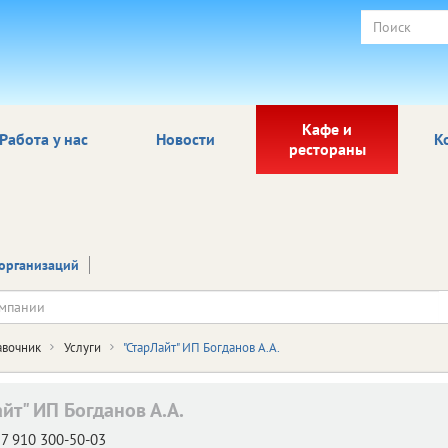
Кафе и
Работа у нас
Новости
К
рестораны
организаций
авочник
Услуги
"СтарЛайт" ИП Богданов А.А.
йт" ИП Богданов А.А.
7 910 300-50-03